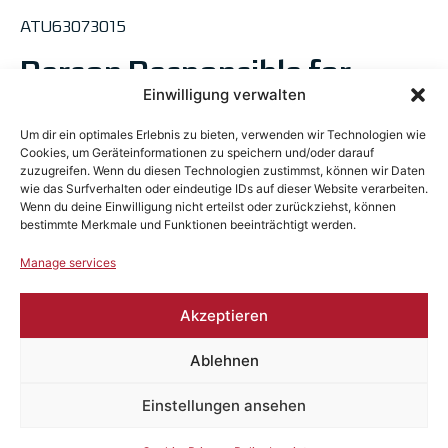
ATU63073015
Person Responsible for
Einwilligung verwalten
Content pursuant to § 55
Para. 2 RStV:
Um dir ein optimales Erlebnis zu bieten, verwenden wir Technologien wie
Cookies, um Geräteinformationen zu speichern und/oder darauf
zuzugreifen. Wenn du diesen Technologien zustimmst, können wir Daten
wie das Surfverhalten oder eindeutige IDs auf dieser Website verarbeiten.
Kurt Schwarzlmüller
Wenn du deine Einwilligung nicht erteilst oder zurückziehst, können
bestimmte Merkmale und Funktionen beeinträchtigt werden.
(Address as above)
Manage services
Image Credits
Akzeptieren
Chiara Zurk
Ablehnen
Jonas Puffer
MWS Industrieholding GmbH
Einstellungen ansehen
Concept & Design