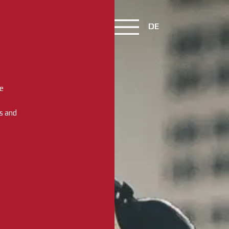
DE
we
s and