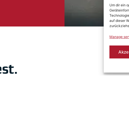
Um dir ein 
Geräteinfor
Technologie
auf dieser W
zurückziehs
Manage ser
Akze
st.
sts develop high-quality
orward with innovative solutions.
partments ensure a smooth,
r satisfaction in every respect.
yees is very important to us. That