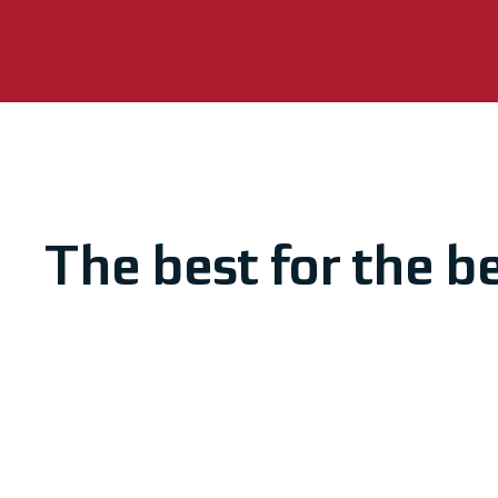
The best for the be
Together with our customers, our technically oriented speciali
components and drive production processes and technologies f
Our experts from project management and the commercial de
efficient process that guarantees the highest level of custome
The continuous qualification and further training of our emplo
is why we regularly offer appropriate training measures.