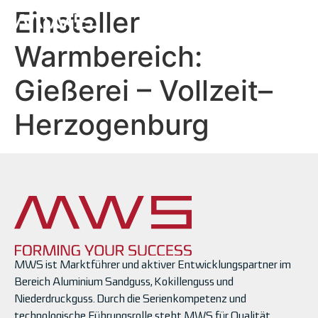
Inhalt
Einsteller
springen
EN
Warmbereich:
Gießerei – Vollzeit–
Herzogenburg
MWS ist Marktführer und aktiver Entwicklungspartner im
Bereich Aluminium Sandguss, Kokillenguss und
Niederdruckguss. Durch die Serienkompetenz und
technologische Führungsrolle steht MWS für Qualität,