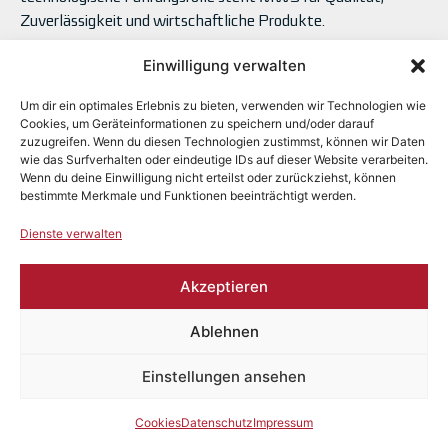
Zuverlässigkeit und wirtschaftliche Produkte.
Mehr erfahren >
Einwilligung verwalten
STANDORTE
Datenschutz
Impressum
Um dir ein optimales Erlebnis zu bieten, verwenden wir Technologien wie
Klagenfurt
Cookies, um Geräteinformationen zu speichern und/oder darauf
Hinweisgeber
zuzugreifen. Wenn du diesen Technologien zustimmst, können wir Daten
Herzogenburg
wie das Surfverhalten oder eindeutige IDs auf dieser Website verarbeiten.
Copyright © MWS.
Ternberg
Wenn du deine Einwilligung nicht erteilst oder zurückziehst, können
All rights reserved.
Hlinik nad Hronom
bestimmte Merkmale und Funktionen beeinträchtigt werden.
Dienste verwalten
Akzeptieren
Ablehnen
Einstellungen ansehen
Cookies
Datenschutz
Impressum